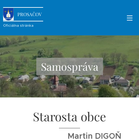
PROSAČOV
Oficiálna stránka
Samospráva
Starosta obce
Martin DIGOŇ