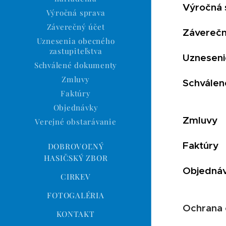
Výročná 
Výročná sprava
Záverečný účet
Záverečn
Uznesenia obecného
zastupiteľstva
Uzneseni
Schválené dokumenty
Zmluvy
Schvále
Faktúry
Objednávky
Zmluvy
Verejné obstarávanie
Faktúry
DOBROVOĽNÝ
HASIČSKÝ ZBOR
Objedná
CIRKEV
FOTOGALÉRIA
Ochrana 
KONTAKT