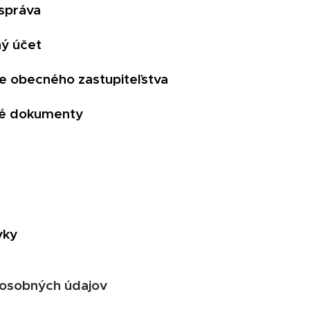
správa
ý účet
e obecného zastupiteľstva
né dokumenty
vky
osobných údajov